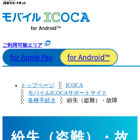
ご利用可能エリア
for Apple Pay
for Android™
ICOCA
トップページ
モバイルICOCAサポートサイト
各種手続き
紛失（盗難）・故障
紛失（盗難）・故