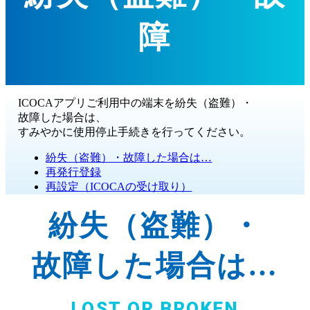
障
ICOCAアプリご利用中の
端末を
紛失
（盗難）
・
故障した
場合は、
すみやかに
使用停止手続きを
行ってください。
紛失（盗難）・故障した場合は…
再発行登録
再設定（ICOCAの受け取り）
紛失
（盗難）
・
故障した
場合は…