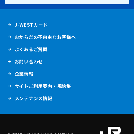
ー
新
J-WESTカード
規
ウ
おからだの不自由なお客様へ
イ
ン
ド
新
よくあるご質問
ウ
規
で
ウ
開
お問い合わせ
イ
き
ン
ま
ド
新
企業情報
す
ウ
規
。
で
ウ
開
サイトご利用案内・規約集
イ
き
ン
ま
ド
新
メンテナンス情報
す
ウ
規
。
で
ウ
開
イ
き
ン
ま
ド
す
ウ
。
新
で