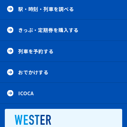
内
駅
・
メ
駅・時刻・列車を調べる
時
ニ
刻
・
き
ュ
列
っ
ー
車
きっぷ・定期券を購入する
ぷ
を
・
調
定
列
べ
期
車
る
券
列車を予約する
を
の
を
予
メ
購
約
ニ
お
入
す
ュ
で
す
る
おでかけする
ー
か
る
の
け
の
メ
す
メ
I
ニ
る
ニ
C
ュ
の
ICOCA
ュ
O
ー
メ
ー
C
ニ
A
ュ
の
ー
メ
新規ウインドウで開きます。
ニ
ュ