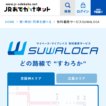
新
メインコンテンツにスキップ
www.jr-odekake.net
規
ウ
イ
検索
ログイン
MENU
ン
メ
ド
ニ
ウ
で
HOME
駅・時刻・列車を調べる
有料着席サービスSUWALOCA
ュ
開
ー
き
ま
を
す
開
。
サイト内検索
閉
サ
イ
どの路線で “すわろか”
ト
内
検
京阪神エリア
広島エリア
索
検索
：
キ
ー
ワ