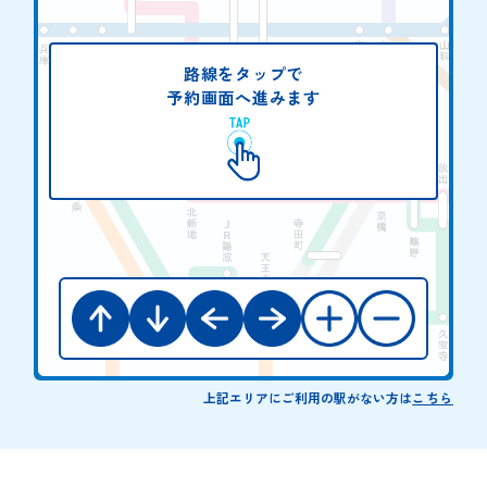
ー
ド
を
路線をタップで
入
予約画面へ進みます
力
し
て
く
だ
さ
い
。
上記エリアにご利用の駅がない方は
こちら