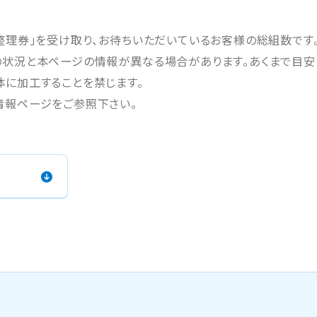
し
て
整理券」を受け取り、お待ちいただいているお客様の総組数です
く
だ
状況と本ページの情報が異なる場合があります。あくまで目安
さ
に加工することを禁じます。
い
。
情報ページをご参照下さい。