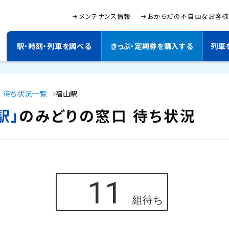
メインコンテンツにスキップ
新
メンテナンス情報
おからだの不自由なお客
規
ウ
イ
駅・時刻・列車を調べる
きっぷ・定期券を購入する
列車
ン
ド
サ
ウ
サ
で
イ
イ
開
 待ち状況一覧
福山駅
ト
ト
き
ま
内
駅」
のみどりの窓口 待ち状況
内
す
検
。
索
メ
：
ニ
キ
ー
ュ
ワ
ー
ー
ド
を
入
力