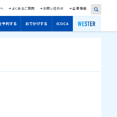
検
様へ
新
よくあるご質問
お問い合わせ
新
企業情報
索
規
規
サイト内検索
ウ
ウ
イ
イ
を予約する
おでかけする
ICOCA
新
ン
ン
ド
ド
規
検索
ウ
ウ
ウ
で
で
イ
開
開
き
き
ン
ま
ま
ド
す
す
ウ
。
。
で
開
き
ま
す
。