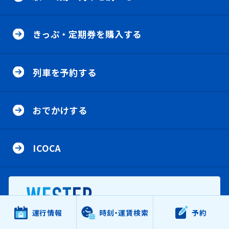
ニ
刻
・
き
ュ
列
っ
ー
車
きっぷ・定期券を購入する
ぷ
を
・
調
定
列
べ
期
車
る
券
列車を予約する
を
の
を
予
メ
購
約
ニ
お
入
す
ュ
で
す
る
おでかけする
ー
か
る
の
け
の
メ
す
メ
I
ニ
る
ニ
C
ュ
の
ICOCA
ュ
O
ー
メ
ー
C
ニ
A
ュ
の
ー
メ
新規ウインドウで開きます。
ニ
ス
ュ
ー
運行情報
時刻・運賃検索
予約
新
マ
規