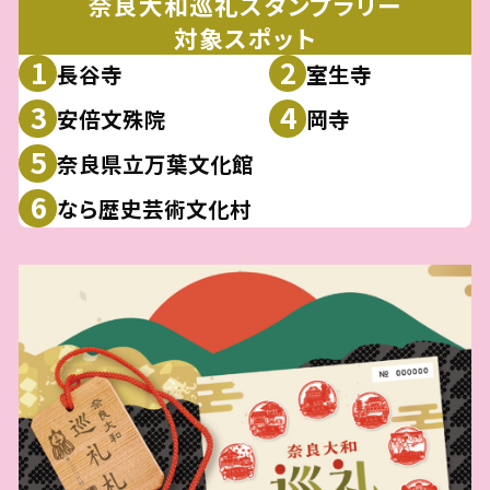
奈良大和巡礼スタンプラリー
対象スポット
1
2
長谷寺
室生寺
3
4
安倍文殊院
岡寺
5
奈良県立万葉文化館
6
なら歴史芸術文化村