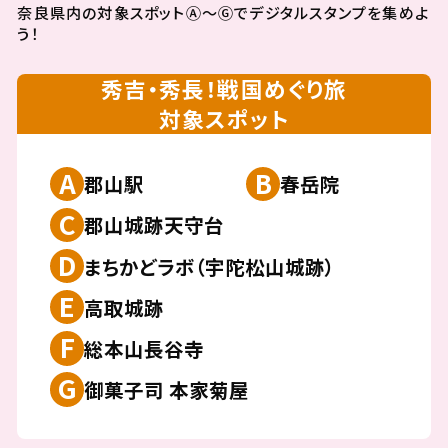
奈良県内の対象スポットⒶ～Ⓖでデジタルスタンプを集めよ
う！
秀吉・秀長！戦国めぐり旅
対象スポット
A
B
郡山駅
春岳院
C
郡山城跡天守台
D
まちかどラボ（宇陀松山城跡）
E
高取城跡
F
総本山長谷寺
G
御菓子司 本家菊屋