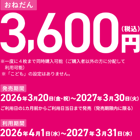
ー
ド
を
入
力
し
て
く
だ
さ
い
。