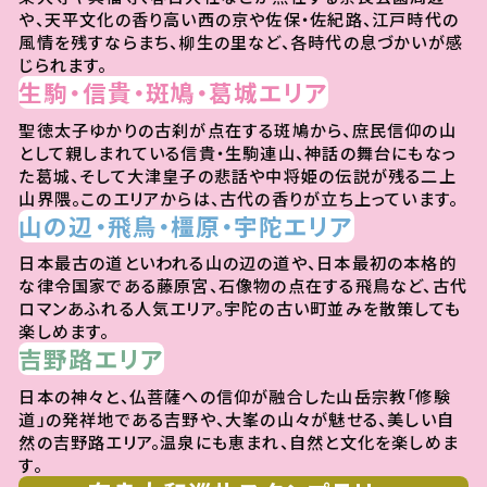
や、天平文化の香り高い西の京や佐保・佐紀路、江戸時代の
風情を残すならまち、柳生の里など、各時代の息づかいが感
じられます。
生駒・信貴・斑鳩・葛城エリア
聖徳太子ゆかりの古刹が点在する斑鳩から、庶民信仰の山
として親しまれている信貴・生駒連山、神話の舞台にもなっ
た葛城、そして大津皇子の悲話や中将姫の伝説が残る二上
山界隈。このエリアからは、古代の香りが立ち上っています。
山の辺・飛鳥・橿原・宇陀エリア
日本最古の道といわれる山の辺の道や、日本最初の本格的
な律令国家である藤原宮、石像物の点在する飛鳥など、古代
ロマンあふれる人気エリア。宇陀の古い町並みを散策しても
楽しめます。
吉野路エリア
日本の神々と、仏菩薩への信仰が融合した山岳宗教「修験
道」の発祥地である吉野や、大峯の山々が魅せる、美しい自
然の吉野路エリア。温泉にも恵まれ、自然と文化を楽しめま
す。