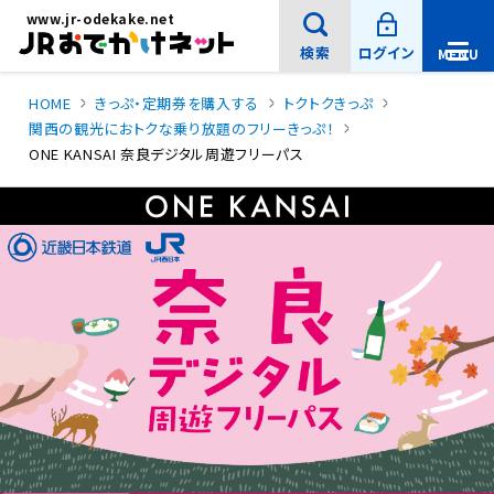
新
メインコンテンツにスキッ
www.jr-odekake.net
規
ウ
プ
イ
検索
ログイン
MENU
ン
メ
ド
ニ
ウ
で
ュ
HOME
きっぷ・定期券を購入する
トクトクきっぷ
開
ー
き
関西の観光におトクな乗り放題のフリーきっぷ！
ま
を
す
ONE KANSAI 奈良デジタル周遊フリーパス
開
。
サイト内検索
閉
サ
イ
ト
内
検
索
検索
：
キ
ー
ワ