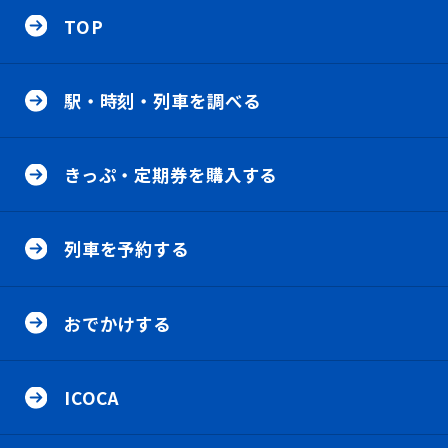
イ
TOP
ト
内
メ
駅
ニ
・
ュ
駅・時刻・列車を調べる
時
ー
刻
・
き
列
っ
車
きっぷ・定期券を購入する
ぷ
を
・
調
定
列
べ
期
車
る
券
列車を予約する
を
の
を
予
メ
購
約
ニ
お
入
す
ュ
で
す
る
おでかけする
ー
か
る
の
け
の
メ
す
メ
I
ニ
る
ニ
C
ュ
の
ICOCA
ュ
O
ー
メ
ー
C
ニ
A
ュ