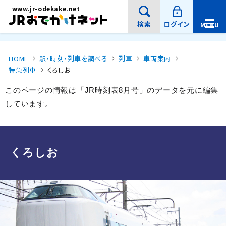
新
メインコンテンツにスキップ
www.jr-odekake.net
規
ウ
イ
検索
ログイン
MENU
ン
メ
ド
ニ
ウ
で
ュ
開
ー
き
HOME
駅・時刻・列車を調べる
列車
車両案内
ま
を
す
特急列車
くろしお
開
。
サイト内検索
閉
このページの情報は「JR時刻表8月号」のデータを元に編集
しています。
サ
イ
ト
内
くろしお
検
索
検索
：
キ
ー
ワ