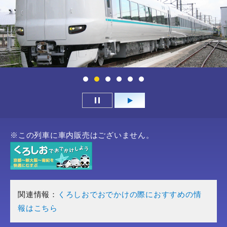
ー
ド
を
入
力
し
て
く
だ
さ
い
※この列車に車内販売はございません。
。
関連情報：
くろしおでおでかけの際におすすめの情
報はこちら