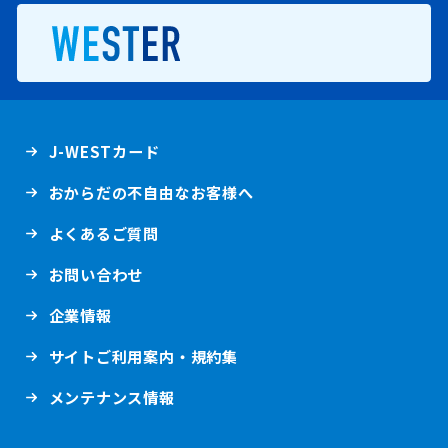
の
ー
メ
新規ウインドウで開きます。
ニ
ュ
ー
新
J-WESTカード
規
ウ
おからだの不自由なお客様へ
イ
ン
ド
新
よくあるご質問
ウ
規
で
ウ
開
お問い合わせ
イ
き
ン
ま
ド
新
企業情報
す
ウ
規
。
で
ウ
開
サイトご利用案内・規約集
イ
き
ン
ま
ド
新
メンテナンス情報
す
ウ
規
。
で
ウ
開
イ