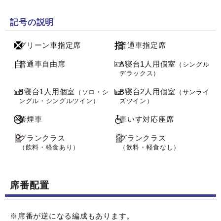
記号の説明
グリーン車指定席
普通車指定席
普通車自由席
A寝台1人用個室
（シングル
デラックス）
B寝台1人用個室
B寝台2人用個室
（ソロ・シ
（サンライ
ングル・シングルツイン）
ズツイン）
禁煙車
車いす対応座席
グランクラス
グランクラス
（飲料・軽食あり）
（飲料・軽食なし）
席番配置
※席番が逆になる編成もあります。