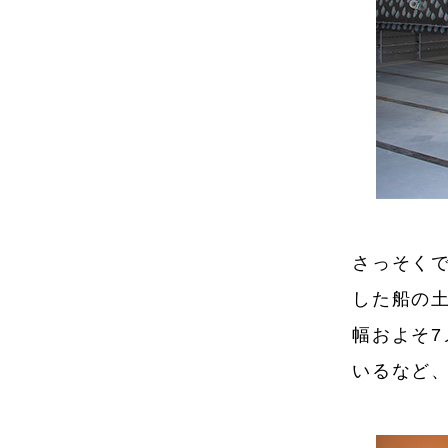
さっそく
した船の
幅およそ
いるなど