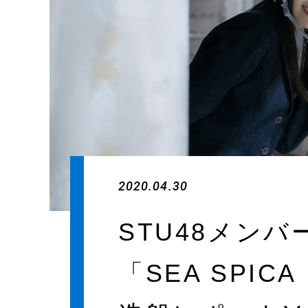
2020.04.30
STU48メン
「SEA SPI