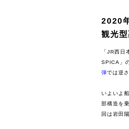
202
観光型
「JR西日
SPICA
弾
では逆
いよいよ
部構造を乗
回は岩田