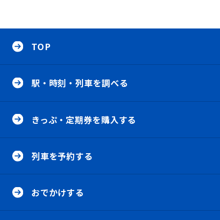
サ
イ
TOP
ト
内
メ
駅
ニ
・
ュ
駅・時刻・列車を調べる
時
ー
刻
・
き
列
っ
車
きっぷ・定期券を購入する
ぷ
を
・
調
定
列
べ
期
車
る
券
列車を予約する
を
の
を
予
メ
購
約
ニ
お
入
す
ュ
で
す
る
おでかけする
ー
か
る
の
け
の
メ
す
メ
I
ニ
る