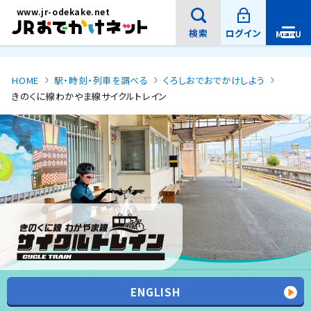
新
メインコンテンツにスキップ
www.jr-odekake.net
規
ウ
イ
検索
ログイン
MENU
ン
メ
ド
ニ
ウ
で
ュ
開
ー
き
HOME
駅・時刻・列車を調べる
くろしおでおでかけしよう
ま
を
す
きのくに線わかやま線サイクルトレイン
開
。
サイト内検索
閉
サ
イ
ト
内
検
索
検索
：
キ
ー
ENGLISH
ワ