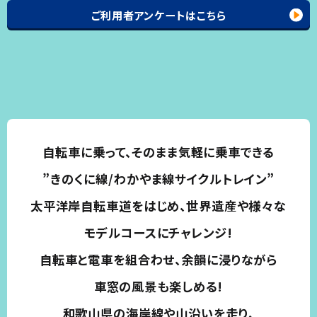
ー
ご利用者アンケート
はこちら
ド
を
入
力
し
て
く
だ
自転車に乗って、そのまま気軽に乗車できる
さ
”きのくに線/わかやま線サイクルトレイン”
い
。
太平洋岸自転車道をはじめ、
世界遺産や様々な
モデルコースにチャレンジ!
自転車と電車を組合わせ、
余韻に浸りながら
車窓の風景も楽しめる!
和歌山県の海岸線や山沿いを走り、