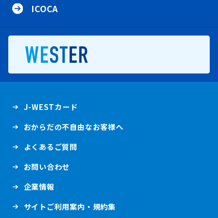
ニ
C
ュ
の
ICOCA
ュ
O
ー
メ
ー
C
ニ
A
ュ
の
ー
メ
新規ウインドウで開きます。
ニ
ュ
ー
新
J-WESTカード
規
ウ
おからだの不自由なお客様へ
イ
ン
ド
新
よくあるご質問
ウ
規
で
ウ
開
お問い合わせ
イ
き
ン
ま
ド
新
企業情報
す
ウ
規
。
で
ウ
開
サイトご利用案内・規約集
イ
き
ン