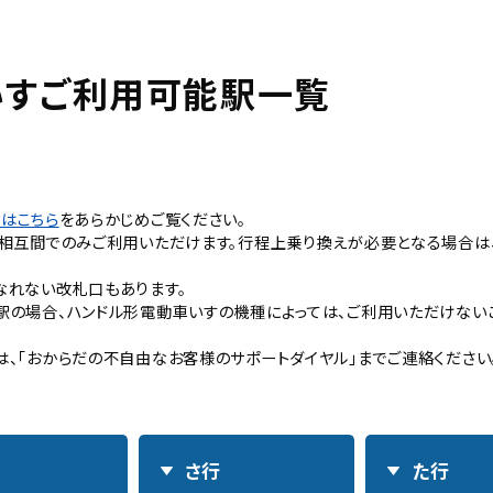
し
て
く
いすご利用可能駅一覧
だ
さ
い
。
はこちら
をあらかじめご覧ください。
駅相互間でのみご利用いただけます。行程上乗り換えが必要となる場合は
なれない改札口もあります。
の場合、ハンドル形電動車いすの機種によっては、ご利用いただけないこ
、「おからだの不自由なお客様のサポートダイヤル」までご連絡ください
さ行
た行