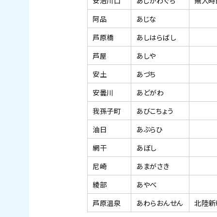
安治川口
あじかわぐち
無人時
阿品
あじな
芦原橋
あしはらばし
芦屋
あしや
安土
あづち
安曇川
あどがわ
我孫子町
あびこちょう
油日
あぶらひ
網干
あぼし
尼崎
あまがさき
綾部
あやべ
芦原温泉
あわらおんせん
北陸新