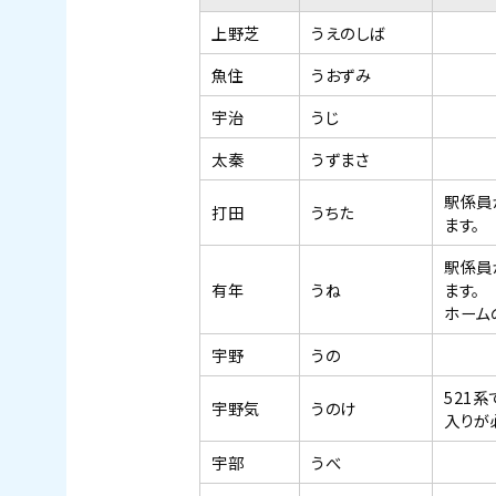
上野芝
うえのしば
魚住
うおずみ
宇治
うじ
太秦
うずまさ
駅係員
打田
うちた
ます。
駅係員
有年
うね
ます。
ホーム
宇野
うの
521
宇野気
うのけ
入りが
宇部
うべ