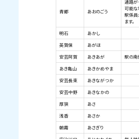
通路が
可能な
青郷
あおのごう
駅係員
ます。
明石
あかし
英賀保
あがほ
安芸阿賀
あきあが
駅の南
あき亀山
あきかめやま
安芸長束
あきながつか
安芸中野
あきなかの
厚狭
あさ
浅香
あさか
朝霧
あさぎり