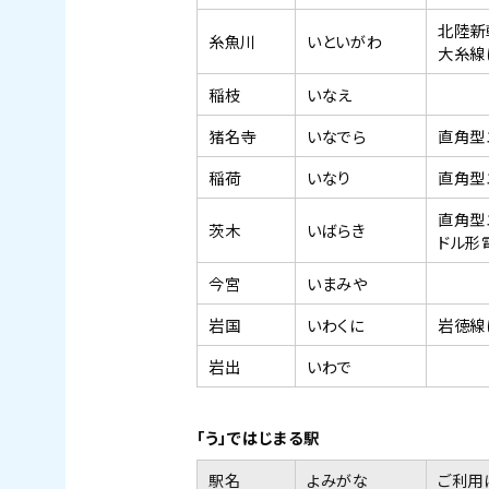
北陸新
糸魚川
いといがわ
大糸線
稲枝
いなえ
猪名寺
いなでら
直角型
稲荷
いなり
直角型
直角型
茨木
いばらき
ドル形
今宮
いまみや
岩国
いわくに
岩徳線
岩出
いわで
「う」ではじまる駅
駅名
よみがな
ご利用