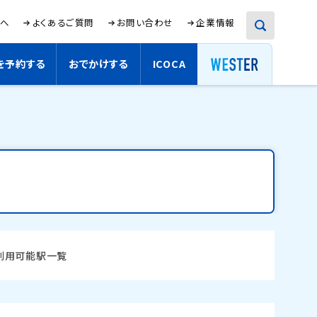
検
様へ
新
よくあるご質問
お問い合わせ
新
企業情報
索
規
規
サイト内検索
ウ
ウ
イ
イ
を予約する
おでかけする
ICOCA
新
ン
ン
ド
ド
規
検索
ウ
ウ
ウ
で
で
イ
開
開
き
き
ン
ま
ま
ド
す
す
ウ
。
。
で
開
き
ま
利用可能駅一覧
す
。