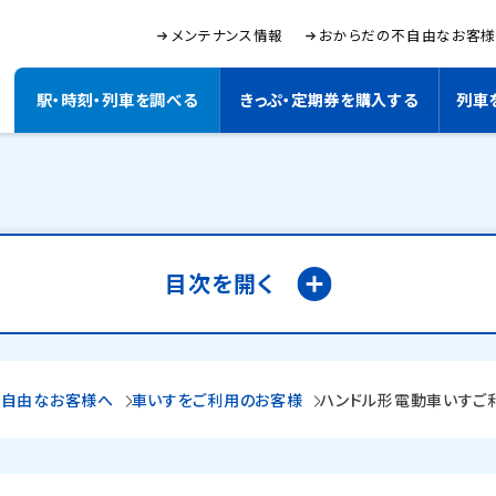
メインコンテンツにスキップ
新
メンテナンス情報
おからだの不自由なお客
規
ウ
イ
駅・時刻・列車を調べる
きっぷ・定期券を購入する
列車
ン
ド
サ
ウ
サ
イ
で
イ
ト
開
ト
内
き
ま
内
メ
す
検
ニ
。
目次を開く
索
ュ
：
ー
キ
ー
ワ
ー
不自由なお客様へ
車いすをご利用のお客様
ハンドル形電動車いすご
ド
を
入
力