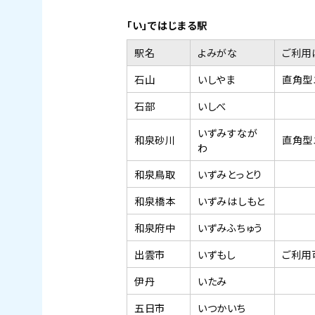
「い」ではじまる駅
駅名
よみがな
ご利用
石山
いしやま
直角型
石部
いしべ
いずみすなが
和泉砂川
直角型
わ
和泉鳥取
いずみとっとり
和泉橋本
いずみはしもと
和泉府中
いずみふちゅう
出雲市
いずもし
ご利用
伊丹
いたみ
五日市
いつかいち