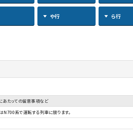
や行
ら行
にあたっての留意事項など
はN700系で運転する列車に限ります。