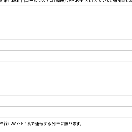
間帯は改札口コールシステム（遠隔）からお呼び出しください。通常時は
幹線はW7・E7系で運転する列車に限ります。